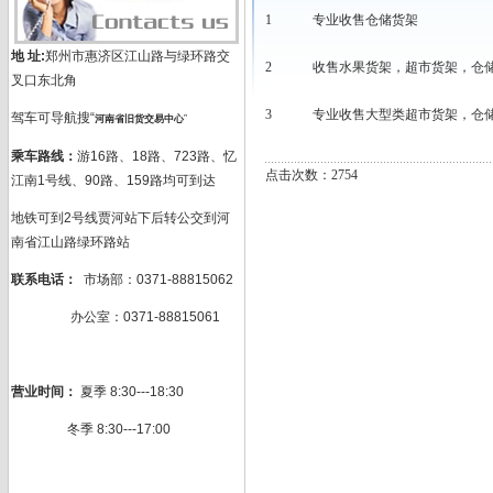
1
专业收售仓储货架
地 址:
郑州市惠济区江山路与绿环路交
2
收售水果货架，超市货架，仓
叉口东北角
3
专业收售大型类超市货架，仓
驾车可导航搜“
河南省旧货交易中心
”
乘车路线：
游16路、18路、723路、忆
点击次数：2754
江南1号线、90路、159路均可到达
地铁可到2号线贾河站下后转公交到河
南省江山路绿环路站
联系电话：
市场部：0371-88815062
办公室：0371-88815061
营业时间：
夏季 8:30---18:30
冬季 8:30---17:00