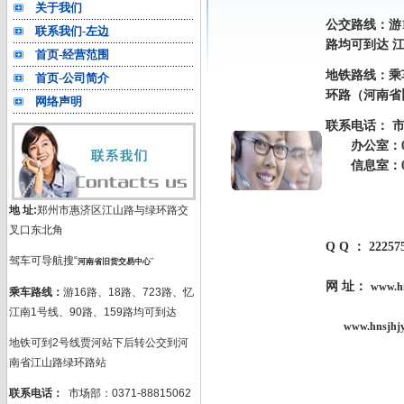
关于我们
公交路线：游1
联系我们-左边
路均可到达
首页-经营范围
地铁路线：乘
首页-公司简介
环路（河
南
省
网络声明
联系电话： 市场部
办公室：0371
信息室：0371
地 址:
郑州市惠济区江山路与绿环路交
叉口东北角
Q Q ： 22257
驾车可导航搜“
河南省旧货交易中心
”
网 址：
www.h
乘车路线：
游16路、18路、723路、忆
江南1号线、90路、159路均可到达
www.hnsjhj
地铁可到2号线贾河站下后转公交到河
南省江山路绿环路站
联系电话：
市场部：0371-88815062