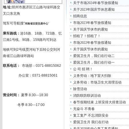
关于市场2024年春节放假通知
地 址:
郑州市惠济区江山路与绿环路交
关于2023年国庆节休息通知
叉口东北角
招商信息
市场2023年春节放假通知
驾车可导航搜“
河南省旧货交易中心
”
关于国庆节休市的通知
乘车路线：
游16路、18路、723路、忆
招租了！招租了！
江南1号线、90路、159路均可到达
市场2022年春节放假通知
关于国庆节休市的通知
地铁可到2号线贾河站下后转公交到河
南省江山路绿环路站
爱国卫生月，我们在行动二
爱国卫生月，我们在行动一
联系电话：
市场部：0371-88815062
公 司 招 聘！
办公室：0371-88815061
义务劳动：地下室大扫除
义务劳动：市场卫生大清理活动
除雪活动
营业时间：
夏季 8:30---18:30
消防联防联训活动
春节假期结束 上班安排大排查活动
冬季 8:30---17:00
无奋斗 不青春
复工复产 不忘消防安全
爱国卫生月 我们在行动
关于2020年中心复工复产通知